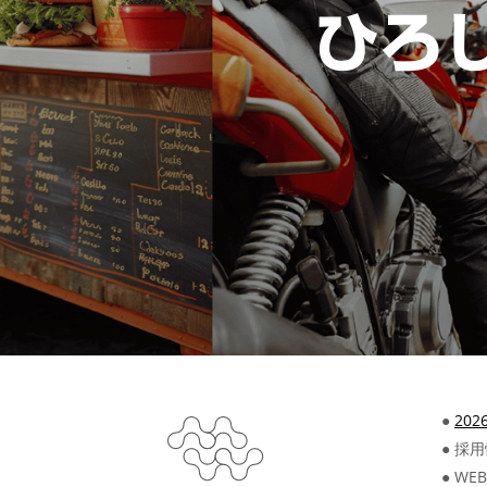
ひろ
●
20
● 採
● W